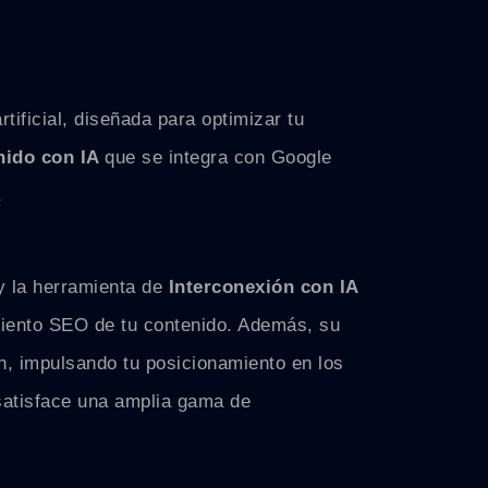
ificial, diseñada para optimizar tu
nido con IA
que se integra con Google
.
 y la herramienta de
Interconexión con IA
imiento SEO de tu contenido. Además, su
n, impulsando tu posicionamiento en los
 satisface una amplia gama de