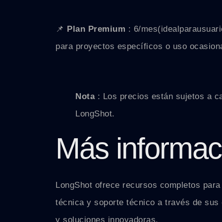
📌
Plan Premium
:
6/
m
es
(
i
d
e
a
lp
a
r
a
u
s
u
a
r
i
para proyectos específicos o uso ocasiona
Nota
: Los precios están sujetos a c
LongShot.
Más informac
LongShot ofrece recursos completos para 
técnica y soporte técnico a través de sus
y soluciones innovadoras.