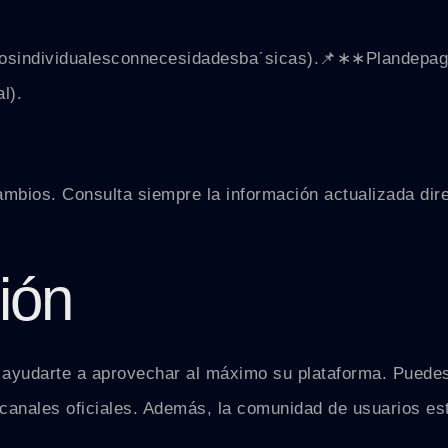
os
in
d
i
v
i
d
u
a
l
esco
nn
eces
i
d
a
d
es
b
a
ˊ
s
i
c
a
s
)
.📌
∗
∗
Pl
an
d
e
p
a
g
l).
ambios. Consulta siempre la información actualizada direc
ión
ayudarte a aprovechar al máximo su plataforma. Puedes
 canales oficiales. Además, la comunidad de usuarios es