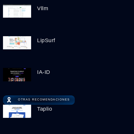
Vllm
LipSurf
IA-ID
🎗️
OTRAS RECOMENDACIONES
Taplio