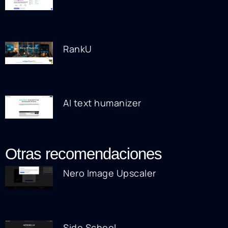
RankU
AI text humanizer
Otras recomendaciones
Nero Image Upscaler
Side School