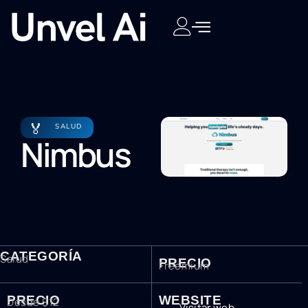
🏅
SALUD
Nimbus
CATEGORÍA
Salud
PRECIO
Freemium
PRECIO
WEBSITE
Desde $12
Visitar web