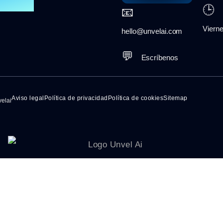
🕒
📧
L
Vierne
hello@unvelai.com
💬
Escríbenos
Aviso legal
Política de privacidad
Política de cookies
Sitemap
elai