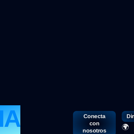
IA
Conecta
Di
con
🌍
E
nosotros