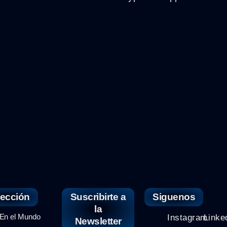
rección
Suscribirte a
Siguenos
la
n el Mundo
Instagram
Linke
Newsletter