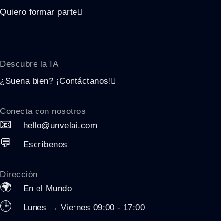
Quiero formar parte
Descubre la
IA
¿Suena bien? ¡Contáctanos!
Conecta con nosotros
📧
hello@unvelai.com
💬
Escríbenos
Dirección
🌍
En el Mundo
🕒
Lunes → Viernes 09:00 - 17:00