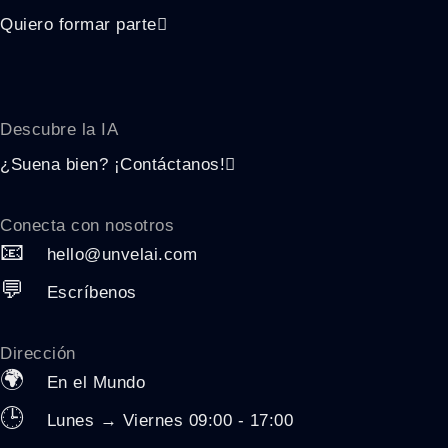
Quiero formar parte
Descubre la
IA
¿Suena bien? ¡Contáctanos!
Conecta con nosotros
📧
hello@unvelai.com
💬
Escríbenos
Dirección
🌍
En el Mundo
🕒
Lunes → Viernes 09:00 - 17:00