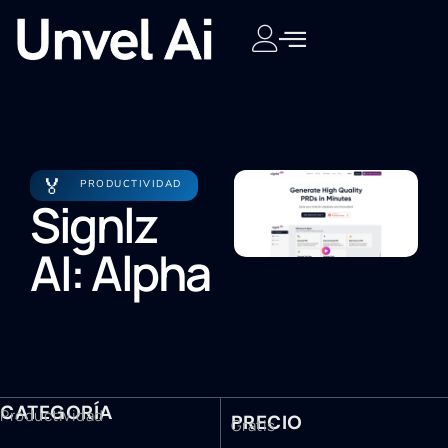
🏅
PRODUCTIVIDAD
Signlz
AI: Alpha
CATEGORÍA
Productividad
PRECIO
Gratis