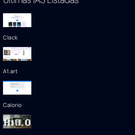
Clack
A1.art
Calorio