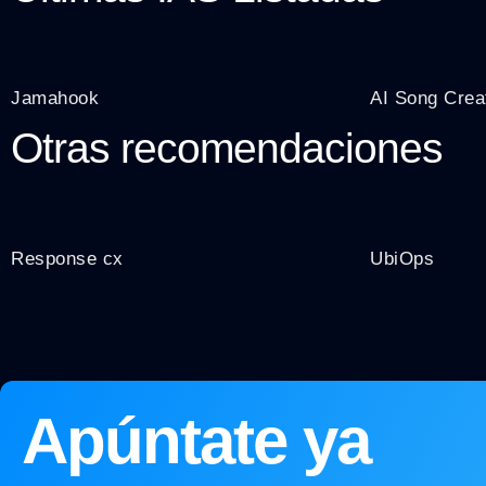
Jamahook
AI Song Crea
Otras recomendaciones
Response cx
UbiOps
Apúntate ya