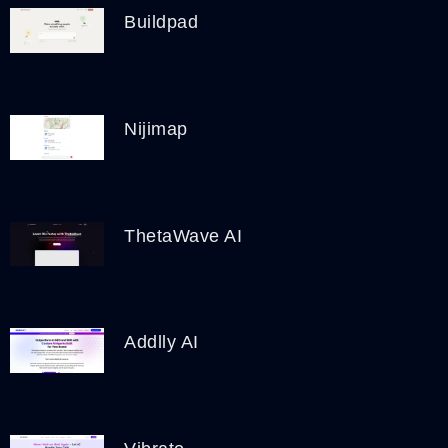
Buildpad
Nijimap
ThetaWave AI
Addlly AI