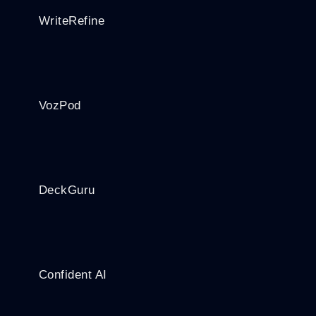
WriteRefine
VozPod
DeckGuru
Confident AI