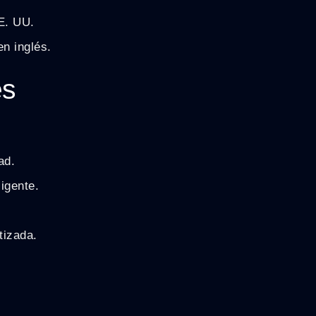
E. UU.
n inglés.
es
ad.
igente.
tizada.