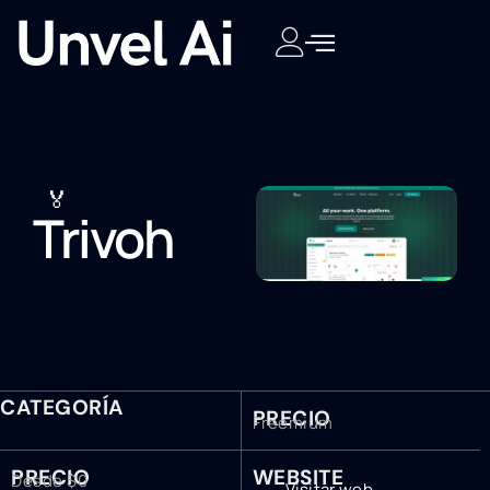
🏅
Trivoh
CATEGORÍA
PRECIO
Freemium
PRECIO
WEBSITE
Desde $0
Visitar web