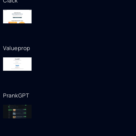
Clack
Valueprop
PrankGPT