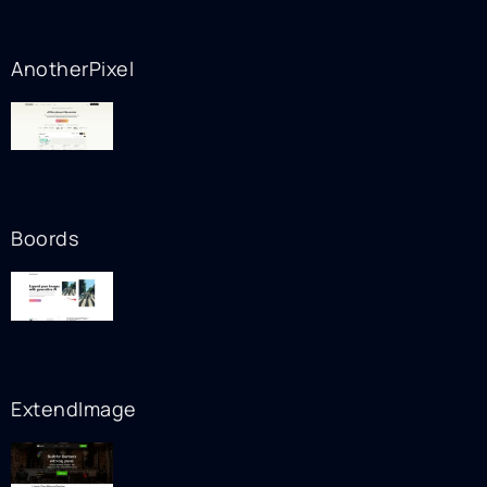
AnotherPixel
Boords
ExtendImage