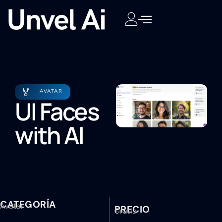
🏅
AVATAR
UI Faces
with AI
CATEGORÍA
Avatar
PRECIO
Gratis