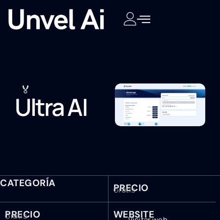
🏅
Ultra AI
CATEGORÍA
PRECIO
Gratis
PRECIO
WEBSITE
Gratis
Visitar web