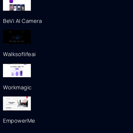
BeVi AI Camera
Walksoflifeai
Workmagic
EmpowerMe