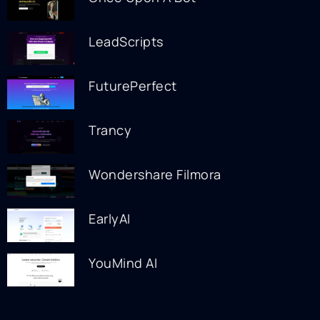
LeadScripts
FuturePerfect
Trancy
Wondershare Filmora
EarlyAI
YouMind AI