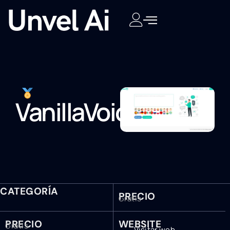
VanillaVoice
CATEGORÍA
PRECIO
Gratis
PRECIO
WEBSITE
Gratis
Visitar web