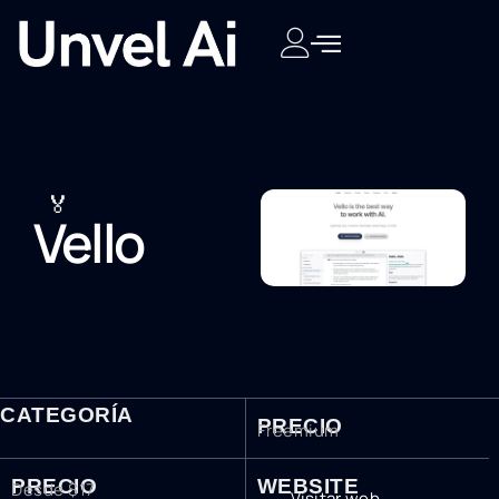
🏅
Vello
CATEGORÍA
PRECIO
Freemium
PRECIO
WEBSITE
Desde $17
Visitar web