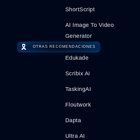
ShortScript
AI Image To Video
Generator
🎗️
OTRAS RECOMENDACIONES
Edukade
Scribix Ai
TaskingAI
Floutwork
Dapta
Ultra AI