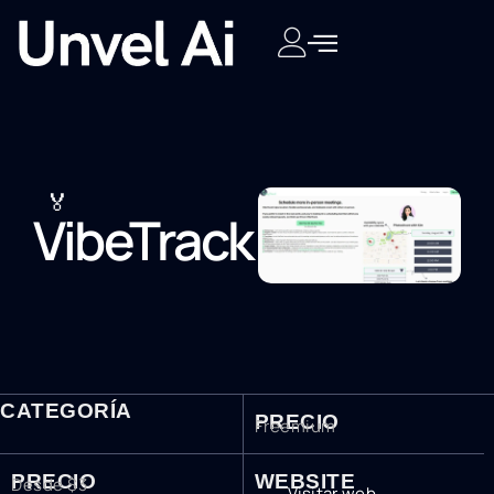
🏅
VibeTrack
CATEGORÍA
PRECIO
Freemium
PRECIO
WEBSITE
Desde $3
Visitar web