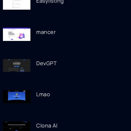
Easylisting
mancer
DevGPT
Lmao
Clona AI