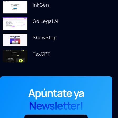
InkGen
Go Legal Ai
ShowStop
TaxGPT
Apúntate ya
Newsletter!