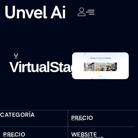
🏅
VirtualStagingAi
CATEGORÍA
PRECIO
Gratis
PRECIO
WEBSITE
Gratis
Visitar web