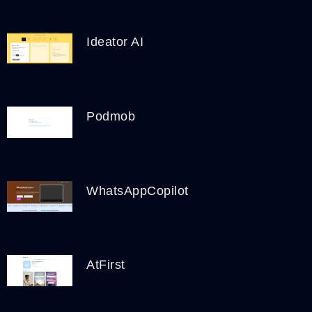
Ideator AI
Podmob
WhatsAppCopilot
AtFirst