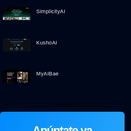
SimplicityAI
KushoAI
MyAIBae
Apúntate ya