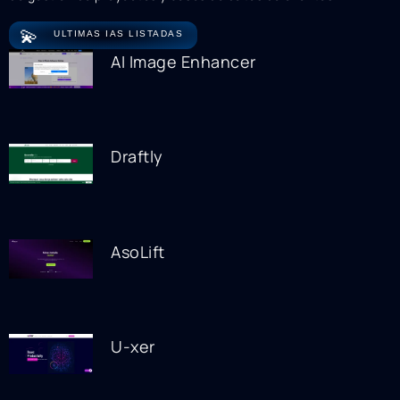
💫
ULTIMAS IAS LISTADAS
AI Image Enhancer
Draftly
AsoLift
U-xer