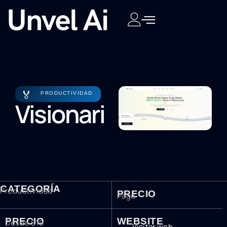
🏅
PRODUCTIVIDAD
Visionari
CATEGORÍA
Productividad
PRECIO
Pago
PRECIO
WEBSITE
Desde $19
Visitar web