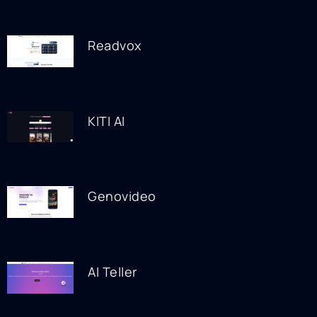
Readvox
KITI AI
Genovideo
AI Teller