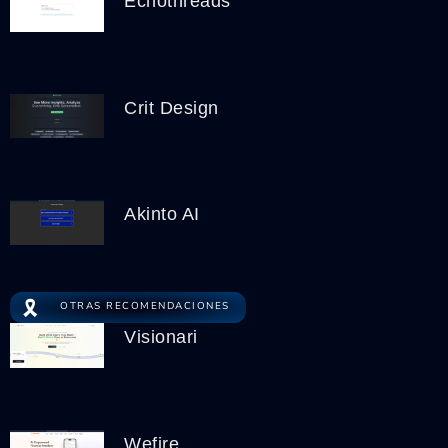
Echothreads
Crit Design
Akinto AI
🎗️
OTRAS RECOMENDACIONES
Visionari
Wefire