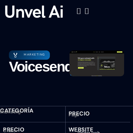
🏅
MARKETING
Voicesend
CATEGORÍA
Marketing
PRECIO
Pago
PRECIO
WEBSITE
Gratis
Visitar web