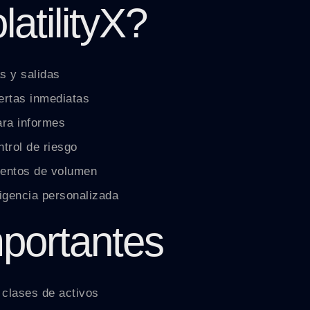
atilityX?
s y salidas
lertas inmediatas
ara informes
trol de riesgo
ientos de volumen
ligencia personalizada
portantes
 clases de activos