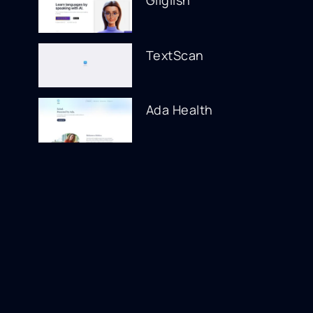
Gliglish
TextScan
Ada Health