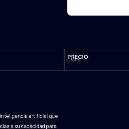
PRECIO
Gratis
a
nteligencia artificial que
cias a su capacidad para