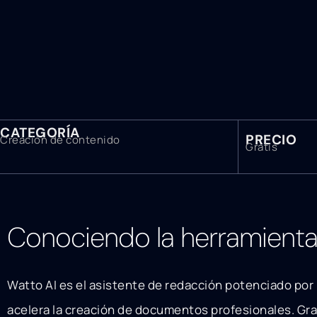
CATEGORÍA
PRECIO
Creación de contenido
Gratis
Conociendo la herramient
Watto AI es el asistente de redacción potenciado por i
acelera la creación de documentos profesionales. Gra