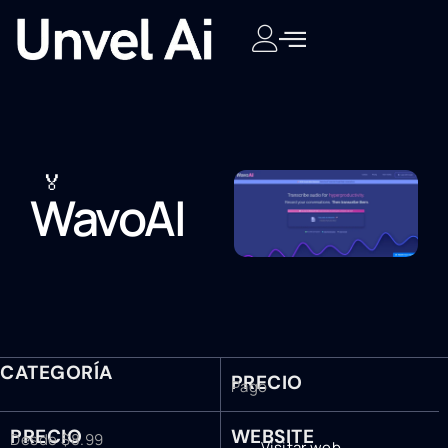
🏅
WavoAI
CATEGORÍA
PRECIO
Pago
PRECIO
WEBSITE
Desde $8.99
Visitar web