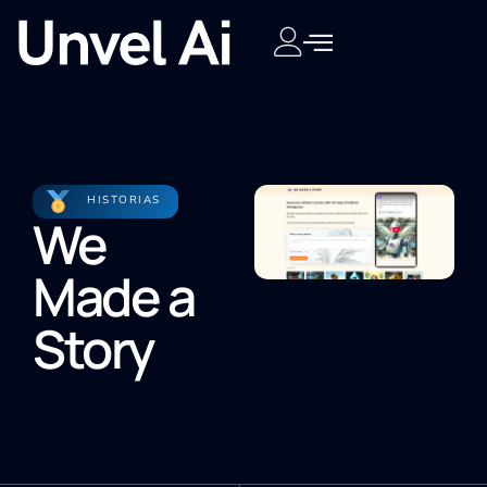
HISTORIAS
We
Made a
Story