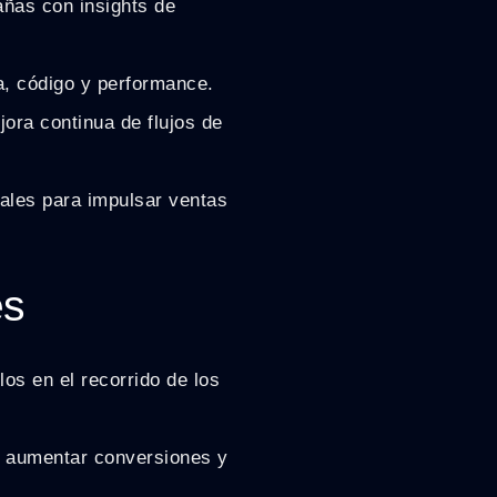
añas con insights de
a, código y performance.
ora continua de flujos de
eales para impulsar ventas
es
os en el recorrido de los
 aumentar conversiones y