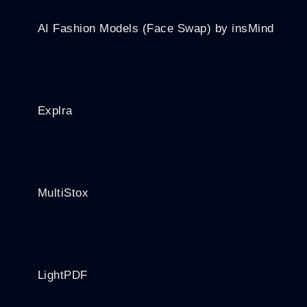
AI Fashion Models (Face Swap) by insMind
Explra
MultiStox
LightPDF