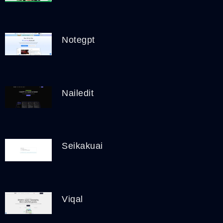
Notegpt
Nailedit
Seikakuai
Viqal