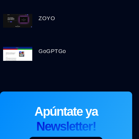
ZOYO
GoGPTGo
Apúntate ya
Newsletter!