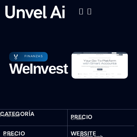
🏅
FINANZAS
WeInvest
CATEGORÍA
Finanzas
PRECIO
Gratis
PRECIO
WEBSITE
Gratis
Visitar web