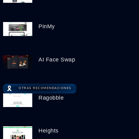
PinMy
AI Face Swap
🎗️
OTRAS RECOMENDACIONES
Ragobble
Heights