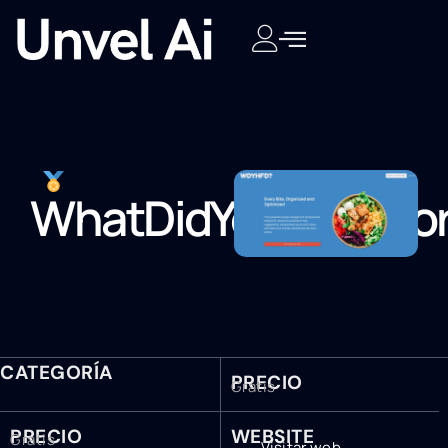
WhatDidYouHaveFor
CATEGORÍA
PRECIO
Gratis
PRECIO
WEBSITE
Gratis
Visitar web