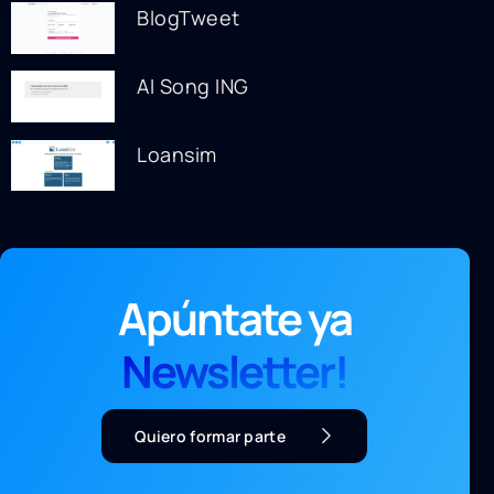
BlogTweet
AI Song ING
Loansim
Apúntate ya
Newsletter!
Quiero formar parte