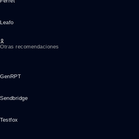
Ferret
Leafo
🎗️
Otras recomendaciones
GenRPT
Sendbridge
Testfox