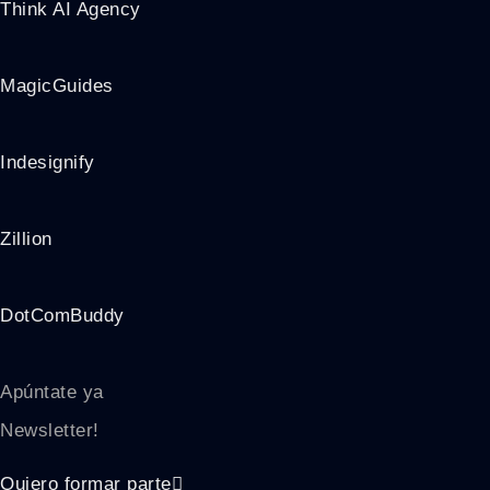
Think AI Agency
MagicGuides
Indesignify
Zillion
DotComBuddy
Apúntate ya
Newsletter!
Quiero formar parte