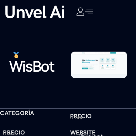
WisBot
CATEGORÍA
PRECIO
Gratis
PRECIO
WEBSITE
Gratis
Visitar web