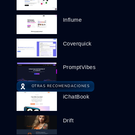
Influme
Coverquick
PromptVibes
🎗️
OTRAS RECOMENDACIONES
iChatBook
Drift