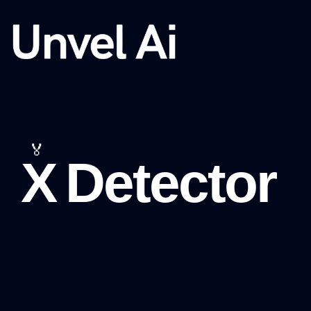
🏅
X Detector