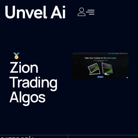
Zion
Trading
Algos