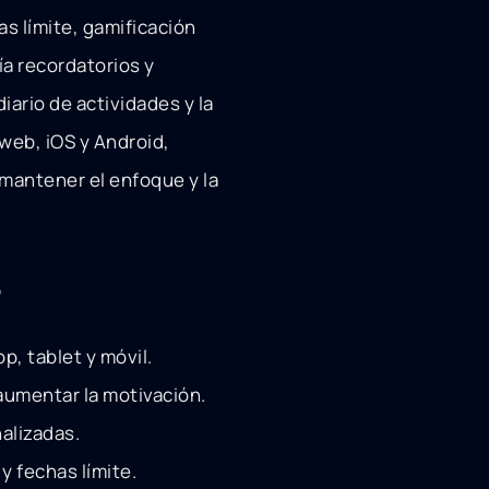
s límite, gamificación
ía recordatorios y
iario de actividades y la
 web, iOS y Android,
 mantener el enfoque y la
s
p, tablet y móvil.
aumentar la motivación.
alizadas.
y fechas límite.