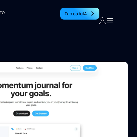
to
Publica tu IA