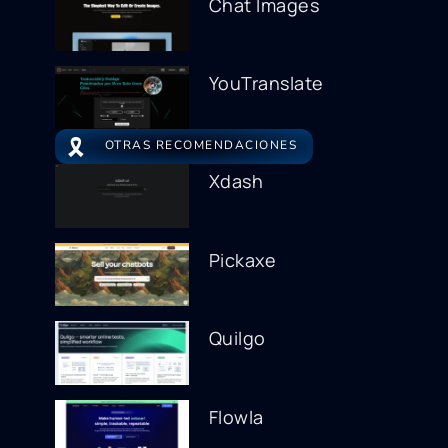
Chat Images
YouTranslate
🎗️
OTRAS RECOMENDACIONES
Xdash
Pickaxe
Quilgo
Flowla