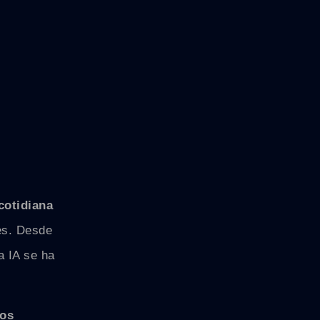
cotidiana
es. Desde
a IA se ha
os