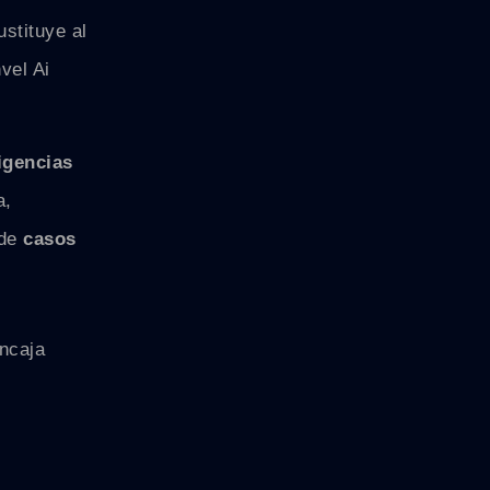
ustituye al
vel Ai
igencias
a,
sde
casos
encaja