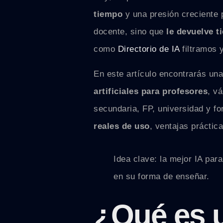
tiempo
y una presión creciente p
docente, sino que
le devuelve 
como
Directorio de IA
filtramos 
En este artículo encontrarás un
artificiales para profesores
, v
secundaria, FP, universidad y f
reales de uso
, ventajas práctica
Idea clave: la mejor IA par
en su forma de enseñar.
¿Qué es u