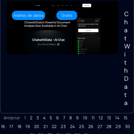
C
Análisis de datos
Gratis
h
a
t
W
i
t
h
D
a
t
a
Anterior
1
2
3
4
5
6
7
8
9
10
11
12
13
14
15
16
17
18
19
20
21
22
23
24
25
26
27
28
29
30