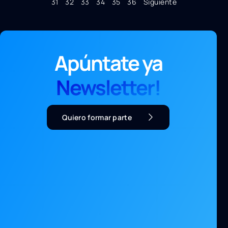
31
32
33
34
35
36
Siguiente
Apúntate ya
Newsletter!
Quiero formar parte