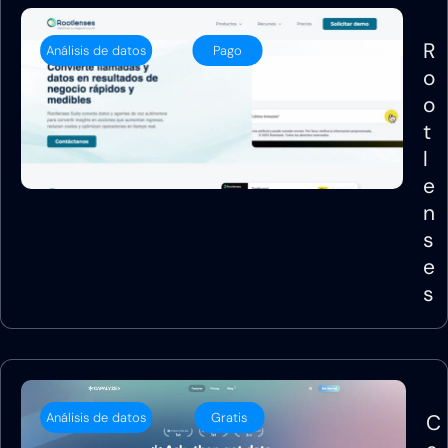
R
Análisis de datos
Pago
o
o
t
l
e
n
s
e
s
Análisis de datos
Gratis
C