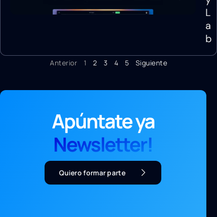
L
a
b
Anterior
1
2
3
4
5
Siguiente
Apúntate ya
Newsletter!
Quiero formar parte