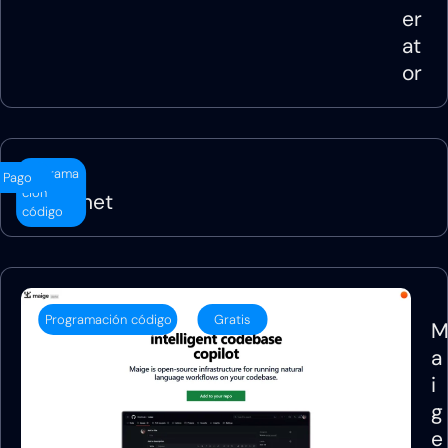
er
at
or
Programa
Pago
ción
Magnet
código
Programación código
Gratis
a
i
g
e