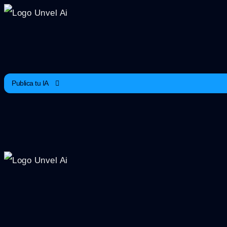
Ir
al
contenido
Publica tu IA