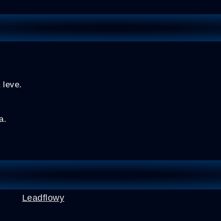
 leve.
a.
Leadflowy