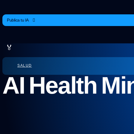
Publica tu IA
🏅
SALUD
AI Health Mi