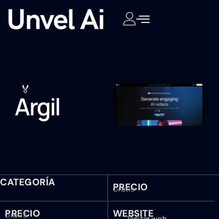
🏅
Argil
CATEGORÍA
PRECIO
Gratis
PRECIO
WEBSITE
Gratis
Visitar web