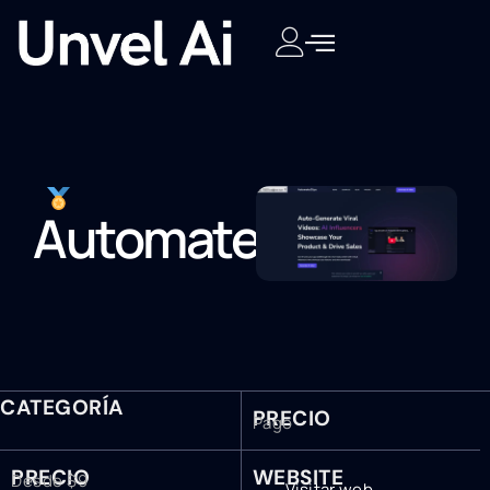
Automateclips
CATEGORÍA
PRECIO
Pago
PRECIO
WEBSITE
Desde $9
Visitar web