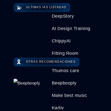
💫
ULTIMAS IAS LISTADAS
DeepStory
AI Design Training
ChippyAI
Fitting Room
🎗️
OTRAS RECOMENDACIONES
Thumos care
Beepbooply
Make best music
Kartiv