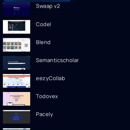
Swaap v2
Codel
Blend
Semanticscholar
eezyCollab
Todovex
Pacely