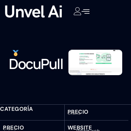
DocuPull
CATEGORÍA
PRECIO
Gratis
PRECIO
WEBSITE
Gratis
Visitar web