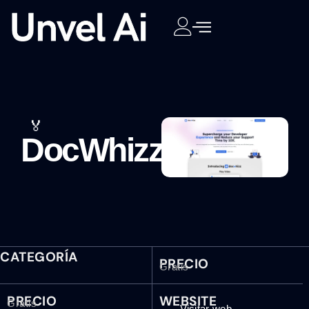
🏅
DocWhizz
CATEGORÍA
PRECIO
Gratis
PRECIO
WEBSITE
Gratis
Visitar web