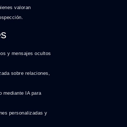
quienes valoran
ospección.
es
los y mensajes ocultos
izada sobre relaciones,
o mediante IA para
ones personalizadas y