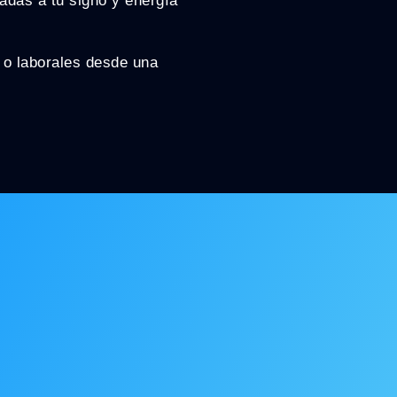
adas a tu signo y energía
 o laborales desde una