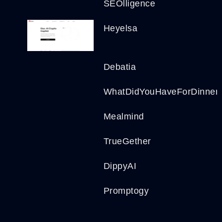
SEOlligence
Heyelsa
Debatia
WhatDidYouHaveForDinner
Mealmind
TrueGether
DippyAI
Promptogy