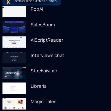
OTRAS RECOMENDACIONES
PopAi
SalesBoom
AIScriptReader
Interviews chat
Stockaivisor
Libraria
Magic Tales