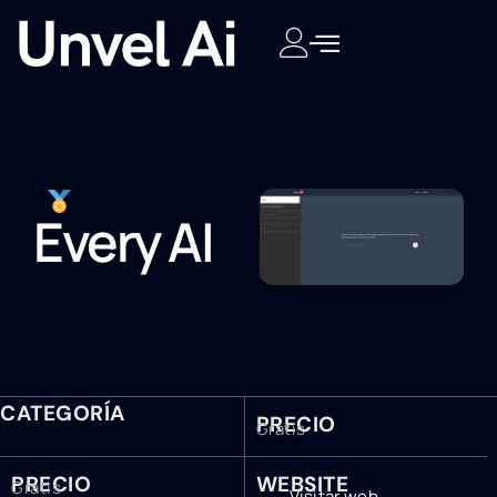
Every AI
CATEGORÍA
PRECIO
Gratis
PRECIO
WEBSITE
Gratis
Visitar web