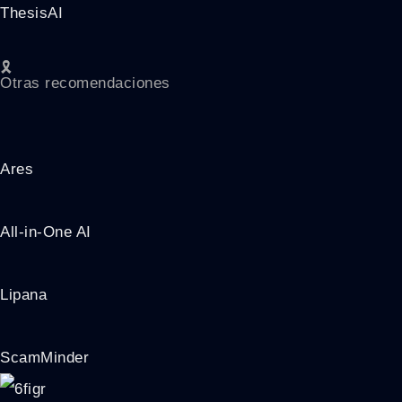
ThesisAI
🎗️
Otras recomendaciones
Ares
All-in-One AI
Lipana
ScamMinder