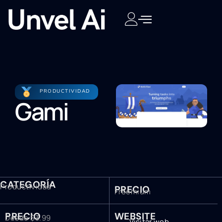
PRODUCTIVIDAD
Gami
CATEGORÍA
Productividad
PRECIO
Freemium
PRECIO
WEBSITE
Desde $3.99
Visitar web