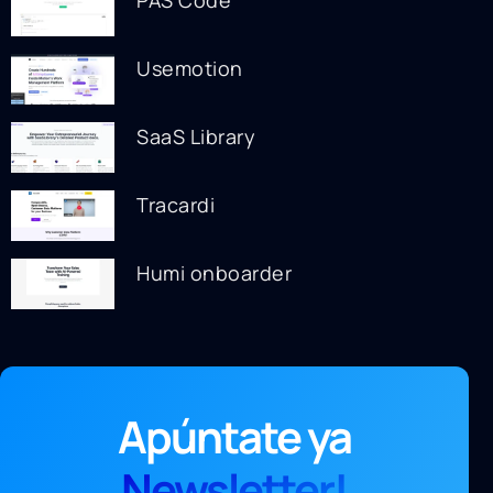
PAS Code
Usemotion
SaaS Library
Tracardi
Humi onboarder
Apúntate ya
Newsletter!